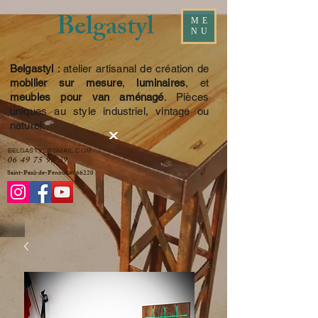
Belgastyl
ME
NU
Belgastyl
: atelier artisanal de création de
mobilier sur mesure
,
luminaires
, et
meubles pour van aménagé
. Pièces
uniques au style industriel, vintage ou
naturel.
BELGASTYL@GMAIL.COM
06 49 75 96 39
Saint-Paul-de-Fenouillet 66220