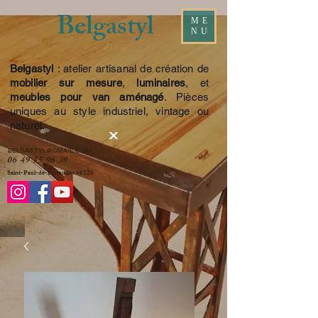
Belgastyl
ME
NU
Belgastyl
: atelier artisanal de création de
mobilier sur mesure
,
luminaires
, et
meubles pour van aménagé
. Pièces
uniques au style industriel, vintage ou
naturel.
BELGASTYL@GMAIL.COM
06 49 75 96 39
Saint-Paul-de-Fenouillet 66220