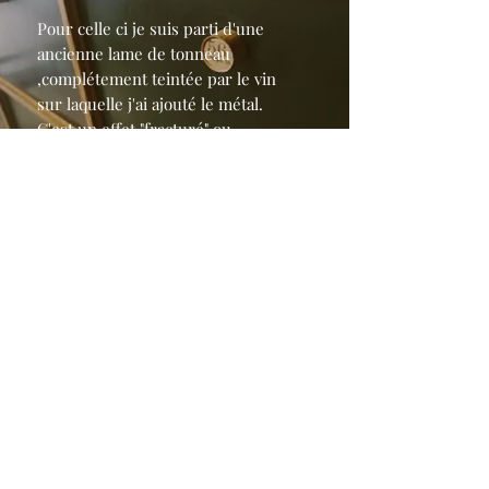
Pour celle ci je suis parti d'une
ancienne lame de tonneau
,complétement teintée par le vin
sur laquelle j'ai ajouté le métal.
C'est un effet "fracturé" ou
"déchiré" que je donne à l'acier en
créant des fissures apparemment
aléatoires ...mais pourtant bien
contrôlées . Cette technique ouvre
de nouvelles possibilités de
création , notamment pour les
lampes.
Cette lumière qui filtre au travers
des fissures , ça m'évoque un peu
les crevasses terrestres par
lesquelles s'échappe le magma...