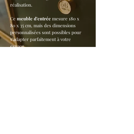
réalisation.
Ce
meuble d'entrée
mesure 180 x
80 x 35 cm, mais des dimensions
personnalisées sont possibles pour
s’adapter parfaitement à votre
espace.
La
finition cirée
sublime le bois
tout en le protégeant, pour un
meuble à la fois esthétique et
fonctionnel.
Parfait pour compléter une entrée
dans un
style industriel
, vintage
ou contemporain, ce meuble
reflète le savoir-faire artisanal de
Belgastyl : mobilier unique,
fabrication locale en Occitanie,