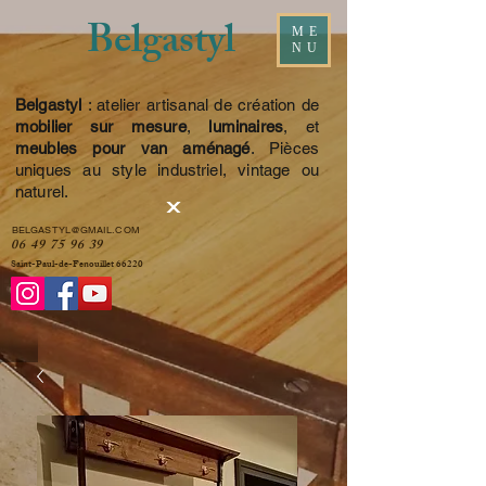
Belgastyl
ME
NU
Belgastyl
: atelier artisanal de création de
mobilier sur mesure
,
luminaires
, et
meubles pour van aménagé
. Pièces
uniques au style industriel, vintage ou
naturel.
BELGASTYL@GMAIL.COM
06 49 75 96 39
Saint-Paul-de-Fenouillet 66220