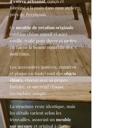
d’entrée artisanal
, conçu et
fabriqué à la main dans mon atelier
près de Perpignan.
Ce
meuble de création originale
combine chêne massif et acier
rouillé, traité pour durer et mettre
en valeur la beauté naturelle des
matériaux.
Les accessoires (patères, numéros
et plaque en fonte) sont des
objets
chinés
, chacun avec sa propre
histoire, ce qui rend chaque
exemplaire unique.
La structure reste identique, mais
les détails varient selon les
trouvailles, assurant un
meuble
sur mesure
et original à chaque