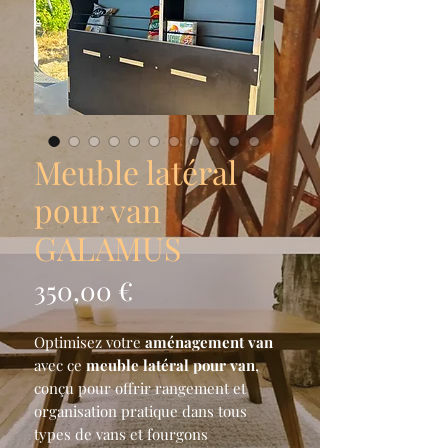
Meuble latéral
pour van
GALAMUS
Prix
350,00 €
Optimisez votre
aménagement van
avec ce
meuble latéral pour van
,
conçu pour offrir rangement et
organisation pratique dans tous
types de vans et fourgons