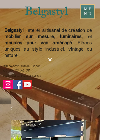
Belgastyl
ME
NU
Belgastyl
: atelier artisanal de création de
mobilier sur mesure
,
luminaires
, et
meubles pour van aménagé
. Pièces
uniques au style industriel, vintage ou
naturel.
BELGASTYL@GMAIL.COM
06 49 75 96 39
Saint-Paul-de-Fenouillet 66220