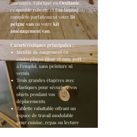
aménagés. Fabriqué en
Occitanie
,
ce meuble robuste et fonctionnel
complète parfaitement votre
lit
peigne van
ou votre
kit
aménagement van
.
Caractéristiques principales :
Meuble de rangement en
contreplaqué filmé 18 mm, prêt
à l’emploi, sans peinture ni
vernis
Trois grandes étagères avec
élastiques pour sécuriser vos
objets pendant vos
déplacements
Tablette rabattable offrant un
espace de travail modulable
pour cuisine, repas ou lecture
Robuste, pratique et compatible
avec la majorité des fourgons