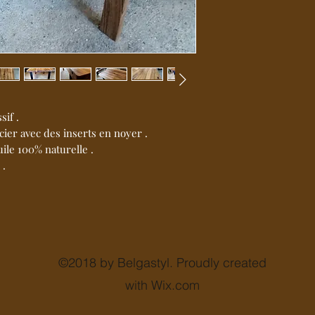
if .
cier avec des inserts en noyer .
ile 100% naturelle .
 .
©2018 by Belgastyl. Proudly created
with Wix.com