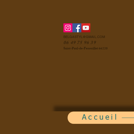
BELGASTYL@GMAIL.COM
06 49 75 96 39
Saint-Paul-de-Fenouillet 66220
Accueil